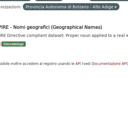
nizzazioni:
Provincia Autonoma di Bolzano - Alto Adige
PIRE - Nomi geografici (Geographical Names)
IRE Directive compliant dataset: Proper noun applied to a real w
Geocatalogo
ssibile inoltre accedere al registro usando le
API
(vedi
Documentazione API