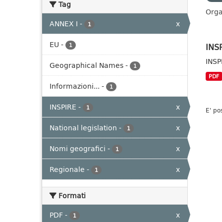
Tag
Orga
ANNEX I
-
x
1
EU
-
INS
1
INSP
Geographical Names
-
1
PDF
Informazioni...
-
1
INSPIRE
-
x
1
E' po
National legislation
-
x
1
Nomi geografici
-
x
1
Regionale
-
x
1
Formati
PDF
-
x
1