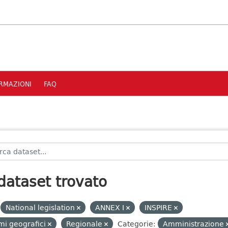
RMAZIONI
FAQ
dataset trovato
National legislation
ANNEX I
INSPIRE
i geografici
Regionale
Categorie:
Amministrazione