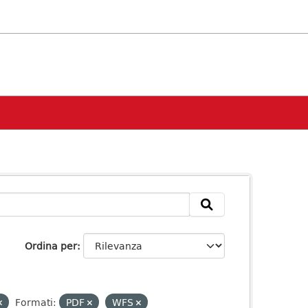
Ordina per
Formati:
PDF
WFS