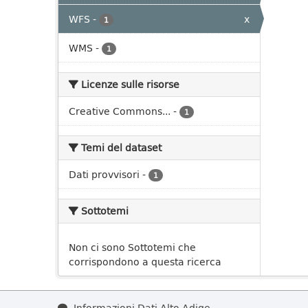
WFS
-
x
1
WMS
-
1
Licenze sulle risorse
Creative Commons...
-
1
Temi del dataset
Dati provvisori
-
1
Sottotemi
Non ci sono Sottotemi che
corrispondono a questa ricerca
Informazioni Dati Alto Adige