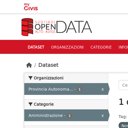
Skip to main content
DATASET
ORGANIZZAZIONI
CATEGORIE
INFO
Dataset
Organizzazioni
Provincia Autonoma...
-
x
1
1 
Categorie
Amministrazione
-
x
1
Tag:
Nom