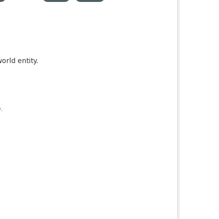
orld entity.
).