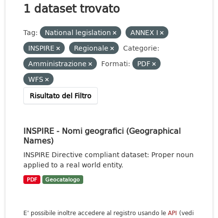
1 dataset trovato
Tag:
National legislation
ANNEX I
INSPIRE
Regionale
Categorie:
Amministrazione
Formati:
PDF
WFS
Risultato del Filtro
INSPIRE - Nomi geografici (Geographical
Names)
INSPIRE Directive compliant dataset: Proper noun
applied to a real world entity.
PDF
Geocatalogo
E' possibile inoltre accedere al registro usando le
API
(vedi