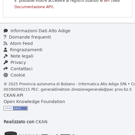
E' possibile inoltre accedere al registro usando le
API
(vedi
Documentazione API
).
Informazioni Dati Alto Adige
Domande frequenti
Atom Feed
Ringraziamenti
Note legali
Privacy
Contattaci
Cookie
© 2025 Provincia autonoma di Bolzano - Informatica Alto Adige SPA • Cod
00390090215 PEC:
generaldirektion.direzionegenerale@pec.prov.bz.it
CKAN API
Open Knowledge Foundation
Realizzato con
CKAN