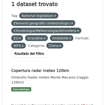
1 dataset trovato
Tag:
National legislation
Elementi geografici meteorologici
Climatologia/Meteorologia/Atmosfera
EU
Grandine
Ambiente
Formati:
WFS
Categorie:
Clima
Risultato del Filtro
Copertura radar meteo 120km
Ombrello Radar meteo Monte Macaion (raggio
120km)
Geocatalogo