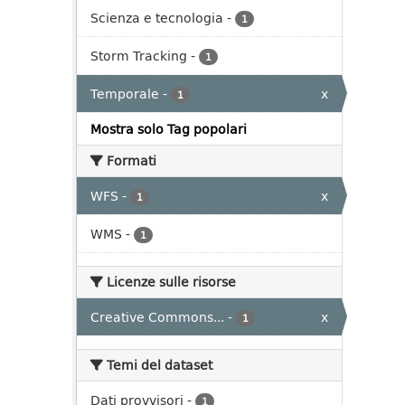
Scienza e tecnologia
-
1
Storm Tracking
-
1
Temporale
-
x
1
Mostra solo Tag popolari
Formati
WFS
-
x
1
WMS
-
1
Licenze sulle risorse
Creative Commons...
-
x
1
Temi del dataset
Dati provvisori
-
1