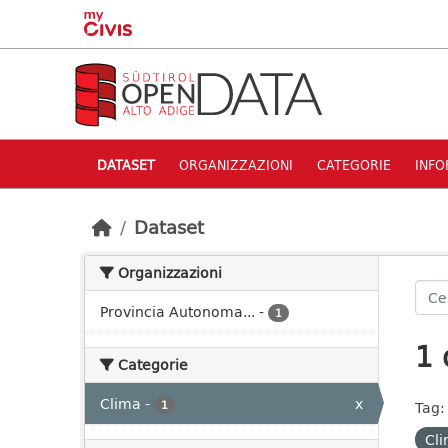
Skip to main content
DATASET
ORGANIZZAZIONI
CATEGORIE
INFO
Dataset
Organizzazioni
Provincia Autonoma...
-
1
1 
Categorie
Clima
-
x
1
Tag:
Cli