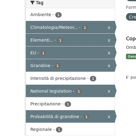
Tag
Form
Ambiente
-
1
Cre
Climatologia/Meteor...
-
x
1
Cop
Elementi...
-
x
1
Ombr
EU
-
x
1
Geoc
Grandine
-
x
1
E' po
Intensità di precipitazione
-
1
National legislation
-
x
1
Precipitazione
-
1
Probabilità di grandine
-
x
1
Regionale
-
1