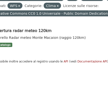
ati:
WFS
Categorie:
Clima
Licenze sulle risorse:
ative Commons CC0 1.0 Universale - Public Domain Dedication
ertura radar meteo 120km
ello Radar meteo Monte Macaion (raggio 120km)
atalogo
ssibile inoltre accedere al registro usando le
API
(vedi
Documentazione API