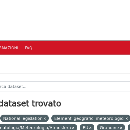
RMAZIONI
FAQ
dataset trovato
National legislation
Elementi geografici meteorologici
matologia/Meteorologia/Atmosfera
EU
Grandine