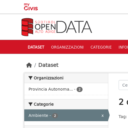
Skip to main content
DATASET
ORGANIZZAZIONI
CATEGORIE
INFO
Dataset
Organizzazioni
Provincia Autonoma...
-
2
2 
Categorie
Ambiente
-
x
2
Tag: