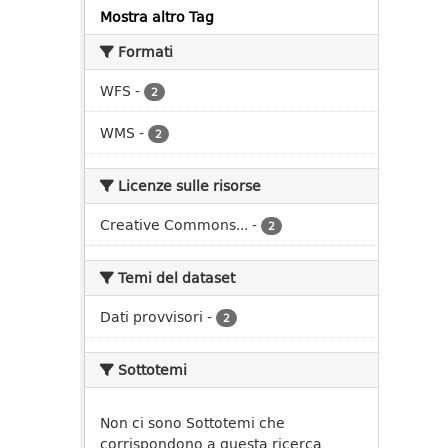
Mostra altro Tag
Formati
WFS
-
2
WMS
-
2
Licenze sulle risorse
Creative Commons...
-
2
Temi del dataset
Dati provvisori
-
2
Sottotemi
Non ci sono Sottotemi che
corrispondono a questa ricerca