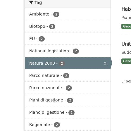
Tag
Hab
Ambiente
-
2
Pian
Biotopo
-
Geoc
2
EU
-
2
Unit
National legislation
-
2
Sudd
Geoc
Natura 2000
-
x
2
Parco naturale
-
2
E' po
Parco nazionale
-
2
Piani di gestione
-
2
Piano di gestione
-
2
Regionale
-
2