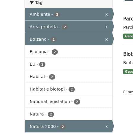
Tag
Ambiente
-
x
2
Parc
Area protetta
-
x
Parc
2
Geoc
Bolzano
-
x
2
Ecologia
-
2
Biot
Biot
EU
-
2
Geoc
Habitat
-
2
Habitat e biotopi
-
2
E' po
National legislation
-
2
Natura
-
2
Natura 2000
-
x
2