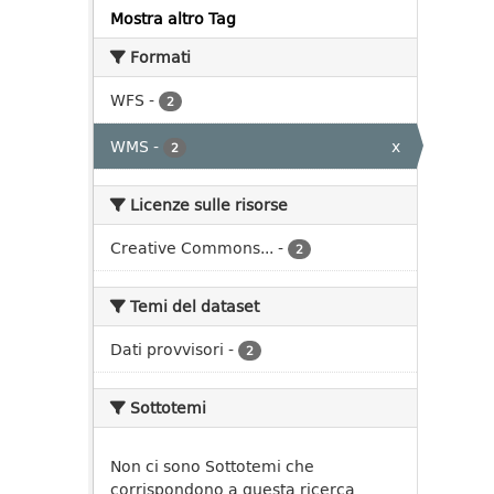
Mostra altro Tag
Formati
WFS
-
2
WMS
-
x
2
Licenze sulle risorse
Creative Commons...
-
2
Temi del dataset
Dati provvisori
-
2
Sottotemi
Non ci sono Sottotemi che
corrispondono a questa ricerca