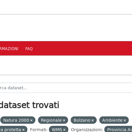
RMAZIONI
FAQ
dataset trovati
Natura 2000
Regionale
Bolzano
Ambiente
a protetta
Formati:
WMS
Organizzazioni:
Provincia A