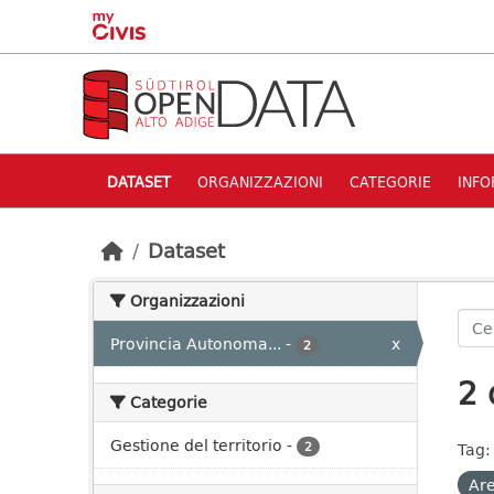
Skip to main content
DATASET
ORGANIZZAZIONI
CATEGORIE
INFO
Dataset
Organizzazioni
Provincia Autonoma...
-
x
2
2 
Categorie
Gestione del territorio
-
2
Tag:
Are