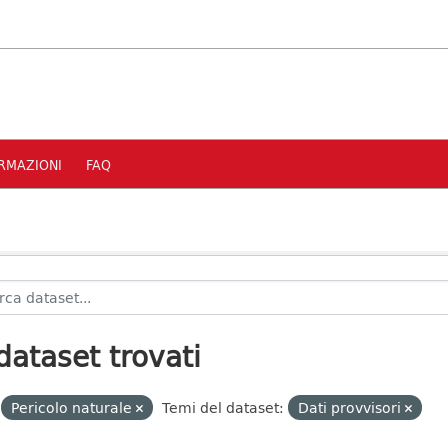
RMAZIONI
FAQ
dataset trovati
Pericolo naturale
Temi del dataset:
Dati provvisori