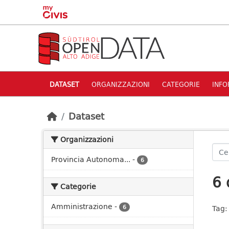
Skip to main content
DATASET
ORGANIZZAZIONI
CATEGORIE
INFO
Dataset
Organizzazioni
Provincia Autonoma...
-
6
6 
Categorie
Amministrazione
-
6
Tag: