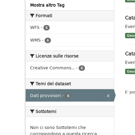
Mostra altro Tag
Formati
Cata
Event
WFS
-
6
Geoc
WMS
-
6
Cata
Licenze sulle risorse
Even
Creative Commons...
-
6
Geoc
Temi del dataset
E' po
Dati provvisori
-
x
6
Sottotemi
Non ci sono Sottotemi che
corrispondono a questa ricerca