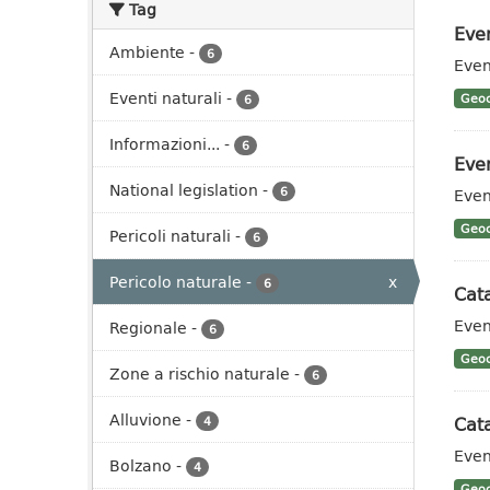
Tag
Even
Ambiente
-
6
Even
Eventi naturali
-
Geoc
6
Informazioni...
-
6
Even
National legislation
-
6
Even
Geoc
Pericoli naturali
-
6
Pericolo naturale
-
x
6
Cata
Even
Regionale
-
6
Geoc
Zone a rischio naturale
-
6
Alluvione
-
Cata
4
Even
Bolzano
-
4
Geoc