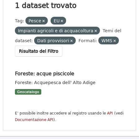
1 dataset trovato
Tag:
Pesce
EU
Impianti agricoli e di acquacoltura
Temi del
dataset:
Dati provvisori
Formati:
WMS
Risultato del Filtro
Foreste: acque piscicole
Foreste: Acquepesca dell' Alto Adige
Geocatalogo
E' possibile inoltre accedere al registro usando le
API
(vedi
Documentazione API
).