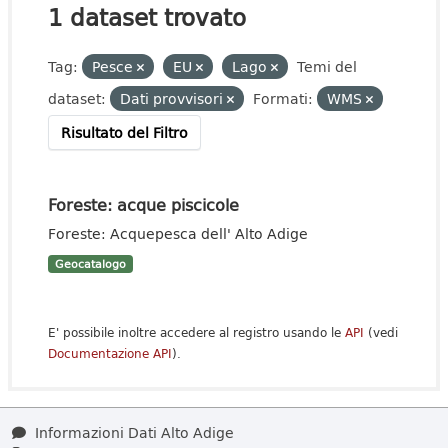
1 dataset trovato
Tag:
Pesce
EU
Lago
Temi del
dataset:
Dati provvisori
Formati:
WMS
Risultato del Filtro
Foreste: acque piscicole
Foreste: Acquepesca dell' Alto Adige
Geocatalogo
E' possibile inoltre accedere al registro usando le
API
(vedi
Documentazione API
).
Informazioni Dati Alto Adige