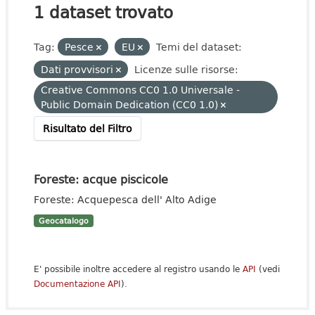
1 dataset trovato
Tag:
Pesce
EU
Temi del dataset:
Dati provvisori
Licenze sulle risorse:
Creative Commons CC0 1.0 Universale -
Public Domain Dedication (CC0 1.0)
Risultato del Filtro
Foreste: acque piscicole
Foreste: Acquepesca dell' Alto Adige
Geocatalogo
E' possibile inoltre accedere al registro usando le
API
(vedi
Documentazione API
).