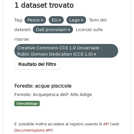
1 dataset trovato
Tag:
Pesce
EU
Lago
Temi del
dataset:
Dati provvisori
Licenze sulle
risorse:
Creative Commons CC0 1.0 Universale -
Public Domain Dedication (CC0 1.0)
Risultato del Filtro
Foreste: acque piscicole
Foreste: Acquepesca dell' Alto Adige
Geocatalogo
E' possibile inoltre accedere al registro usando le
API
(vedi
Documentazione API
).