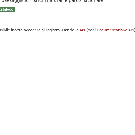
i paesaggistici: parchi naturali e parco nazionale
atalogo
ssibile inoltre accedere al registro usando le
API
(vedi
Documentazione API