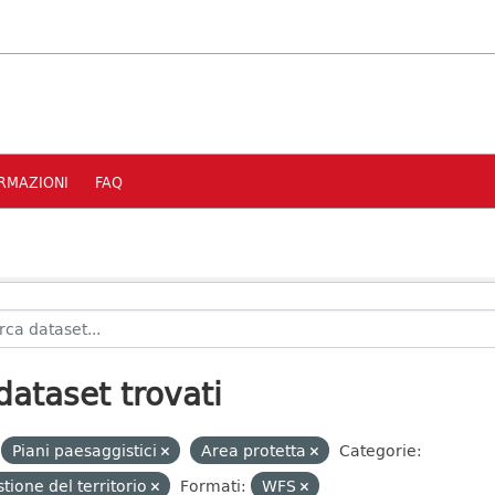
RMAZIONI
FAQ
dataset trovati
Piani paesaggistici
Area protetta
Categorie:
tione del territorio
Formati:
WFS