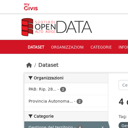
Skip to main content
DATASET
ORGANIZZAZIONI
CATEGORIE
INFO
Dataset
Organizzazioni
PAB: Rip. 28...
-
2
4 
Provincia Autonoma...
-
2
Categorie
Tag:
Ges
Gestione del territorio
-
x
4