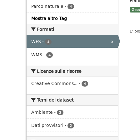
Pian
Parco naturale
-
4
Geoc
Mostra altro Tag
Formati
E' po
WFS
-
x
4
WMS
-
4
Licenze sulle risorse
Creative Commons...
-
4
Temi del dataset
Ambiente
-
2
Dati provvisori
-
2