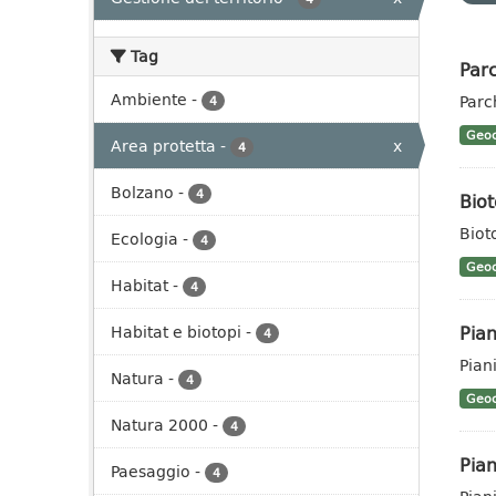
Tag
Parc
Ambiente
-
Parc
4
Geoc
Area protetta
-
x
4
Bolzano
-
4
Biot
Biot
Ecologia
-
4
Geoc
Habitat
-
4
Pian
Habitat e biotopi
-
4
Pian
Natura
-
4
Geoc
Natura 2000
-
4
Pian
Paesaggio
-
4