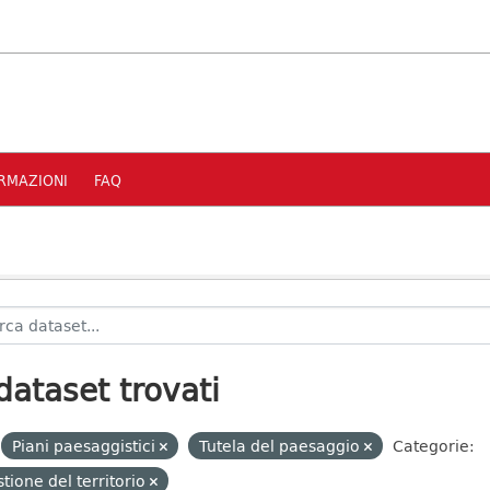
RMAZIONI
FAQ
dataset trovati
Piani paesaggistici
Tutela del paesaggio
Categorie:
tione del territorio