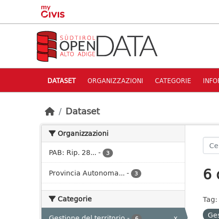
Skip to main content
DATASET
ORGANIZZAZIONI
CATEGORIE
INFO
Dataset
Organizzazioni
PAB: Rip. 28...
-
3
6 
Provincia Autonoma...
-
3
Categorie
Tag:
Ges
Gestione del territorio
-
x
6