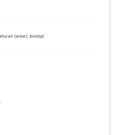
urali (aree), biotopi
).