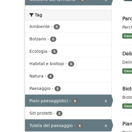
Tag
Parc
Ambiente
-
Parc
6
Geoc
Bolzano
-
6
Ecologia
-
6
Deli
Deli
Habitat e biotopi
-
6
Geoc
Natura
-
6
Biot
Paesaggio
-
6
Biot
Piani paesaggistici
-
x
6
Geoc
Siti protetti
-
6
Pian
Tutela del paesaggio
-
x
6