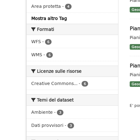
Pian
Area protetta
-
4
Geoc
Mostra altro Tag
Pian
Formati
Pian
WFS
-
6
Geoc
WMS
-
6
Pian
Licenze sulle risorse
Pian
Creative Commons...
-
6
Geoc
Temi del dataset
E' po
Ambiente
-
3
Dati provvisori
-
3