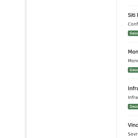
Siti
Conf
Geoc
Mon
Monu
Geoc
Infr
Infra
Geoc
Vinc
Sovr