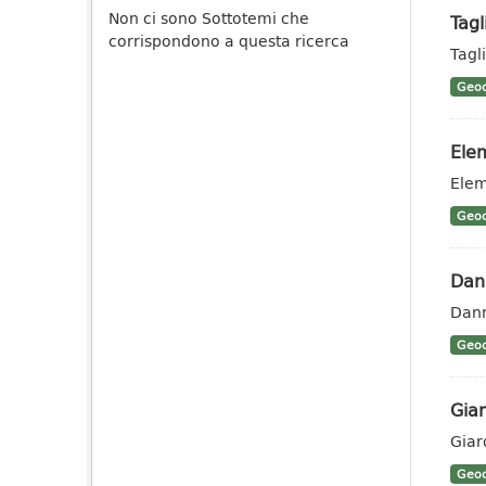
Non ci sono Sottotemi che
Tagl
corrispondono a questa ricerca
Tagli
Geoc
Elem
Elem
Geoc
Dann
Dann
Geoc
Giar
Giar
Geoc