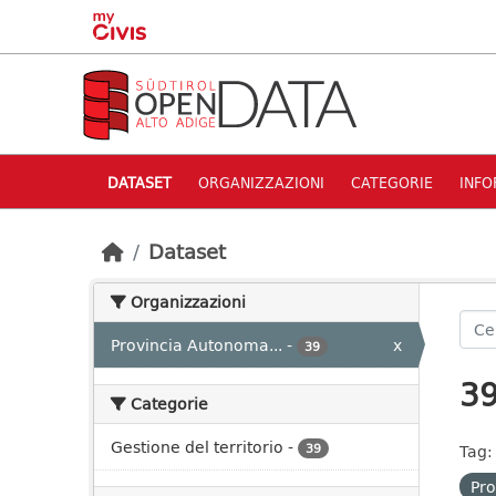
Skip to main content
DATASET
ORGANIZZAZIONI
CATEGORIE
INFO
Dataset
Organizzazioni
Provincia Autonoma...
-
x
39
39
Categorie
Gestione del territorio
-
39
Tag:
Pro