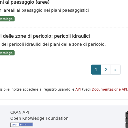
i al paesaggio (aree)
i areali al paesaggio nei piani paesaggistici
atalogo
i delle zone di pericolo: pericoli idraulici
dei pericoli idraulici dei piani delle zone di pericolo.
atalogo
1
2
»
ssibile inoltre accedere al registro usando le
API
(vedi
Documentazione API
CKAN API
Open Knowledge Foundation