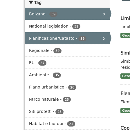
Tag
Bolzano
-
x
39
Limi
National legislation
-
Limit
39
Geoc
Pianificazione/Catasto
-
x
39
Regionale
-
39
Sim
Simb
EU
-
37
resid
Ambiente
-
35
Geoc
Piano urbanistico
-
26
Elem
Parco naturale
-
23
Elem
Siti protetti
-
Geoc
23
Habitat e biotopi
-
21
Cope