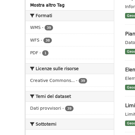
Mostra altro Tag
Info
Formati
Geoc
WMS
-
39
Pian
WFS
-
38
Dato
Geoc
PDF
-
1
Licenze sulle risorse
Elem
Elem
Creative Commons...
-
39
Geoc
Temi del dataset
Limi
Dati provvisori
-
39
Limit
Sottotemi
Geoc