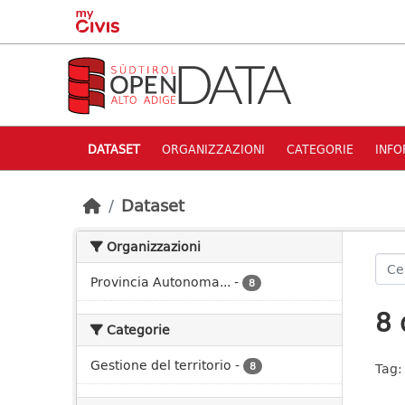
Skip to main content
DATASET
ORGANIZZAZIONI
CATEGORIE
INFO
Dataset
Organizzazioni
Provincia Autonoma...
-
8
8 
Categorie
Gestione del territorio
-
8
Tag: