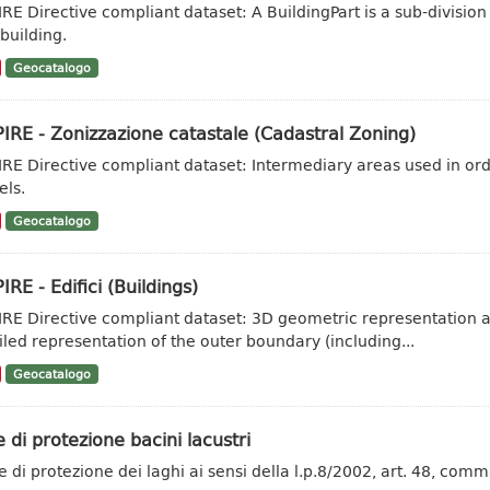
IRE Directive compliant dataset: A BuildingPart is a sub-division 
 building.
Geocatalogo
IRE - Zonizzazione catastale (Cadastral Zoning)
IRE Directive compliant dataset: Intermediary areas used in order
els.
Geocatalogo
IRE - Edifici (Buildings)
IRE Directive compliant dataset: 3D geometric representation at l
iled representation of the outer boundary (including...
Geocatalogo
 di protezione bacini lacustri
e di protezione dei laghi ai sensi della l.p.8/2002, art. 48, comm