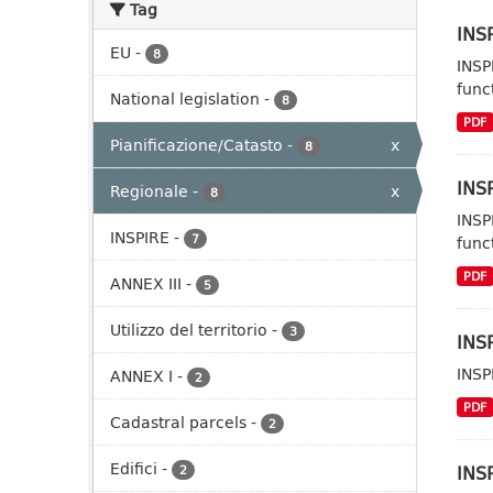
Tag
INSP
EU
-
8
INSP
func
National legislation
-
8
PDF
Pianificazione/Catasto
-
x
8
INSP
Regionale
-
x
8
INSP
INSPIRE
-
7
func
PDF
ANNEX III
-
5
Utilizzo del territorio
-
3
INSP
INSP
ANNEX I
-
2
PDF
Cadastral parcels
-
2
Edifici
-
INSP
2