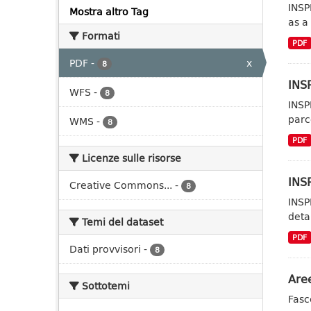
INSP
Mostra altro Tag
as a
Formati
PDF
PDF
-
x
8
INSP
WFS
-
8
INSP
parc
WMS
-
8
PDF
Licenze sulle risorse
INSP
Creative Commons...
-
8
INSP
deta
Temi del dataset
PDF
Dati provvisori
-
8
Aree
Sottotemi
Fasc