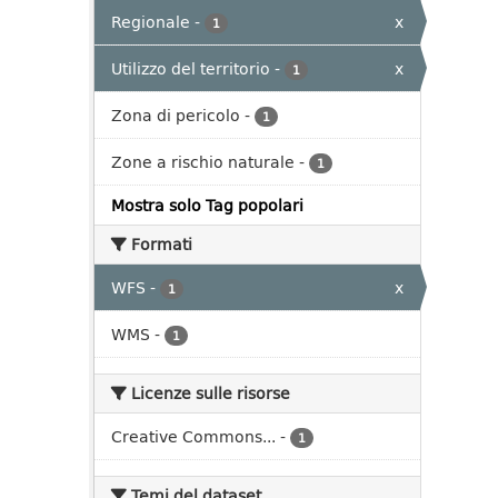
Regionale
-
x
1
Utilizzo del territorio
-
x
1
Zona di pericolo
-
1
Zone a rischio naturale
-
1
Mostra solo Tag popolari
Formati
WFS
-
x
1
WMS
-
1
Licenze sulle risorse
Creative Commons...
-
1
Temi del dataset