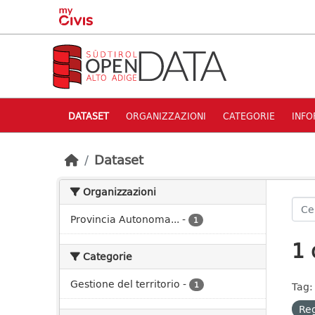
Skip to main content
DATASET
ORGANIZZAZIONI
CATEGORIE
INFO
Dataset
Organizzazioni
Provincia Autonoma...
-
1
1 
Categorie
Gestione del territorio
-
1
Tag:
Re