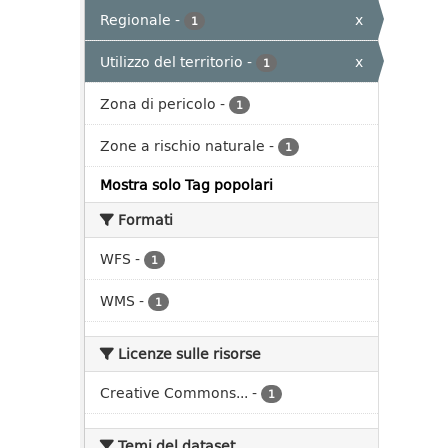
Regionale
-
x
1
Utilizzo del territorio
-
x
1
Zona di pericolo
-
1
Zone a rischio naturale
-
1
Mostra solo Tag popolari
Formati
WFS
-
1
WMS
-
1
Licenze sulle risorse
Creative Commons...
-
1
Temi del dataset