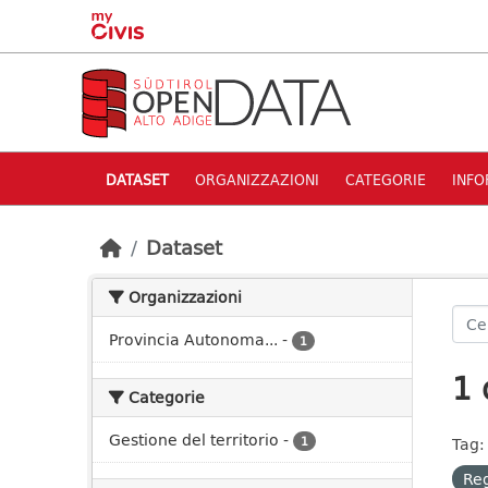
Skip to main content
DATASET
ORGANIZZAZIONI
CATEGORIE
INFO
Dataset
Organizzazioni
Provincia Autonoma...
-
1
1 
Categorie
Gestione del territorio
-
1
Tag:
Re