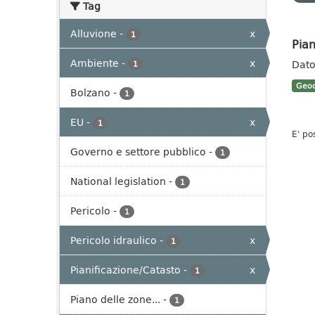
Tag
Alluvione
-
x
1
Pian
Ambiente
-
x
Dato 
1
Geoc
Bolzano
-
1
EU
-
x
1
E' po
Governo e settore pubblico
-
1
National legislation
-
1
Pericolo
-
1
Pericolo idraulico
-
x
1
Pianificazione/Catasto
-
x
1
Piano delle zone...
-
1