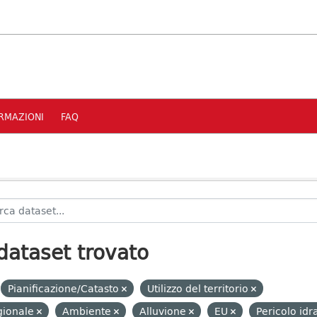
RMAZIONI
FAQ
dataset trovato
Pianificazione/Catasto
Utilizzo del territorio
gionale
Ambiente
Alluvione
EU
Pericolo idr