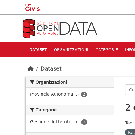
Skip to main content
DATASET
ORGANIZZAZIONI
CATEGORIE
INFO
Dataset
Organizzazioni
Provincia Autonoma...
-
2
2 
Categorie
Gestione del territorio
-
2
Tag:
Re