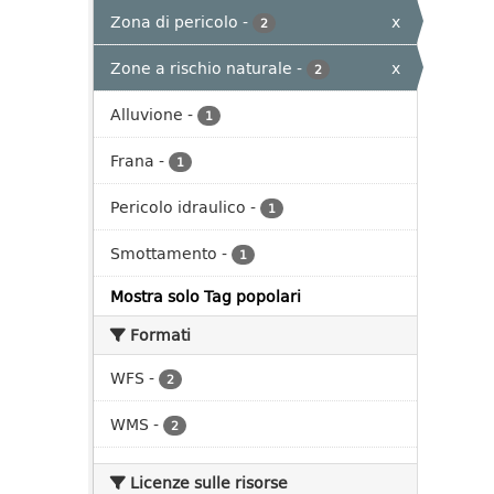
Zona di pericolo
-
x
2
Zone a rischio naturale
-
x
2
Alluvione
-
1
Frana
-
1
Pericolo idraulico
-
1
Smottamento
-
1
Mostra solo Tag popolari
Formati
WFS
-
2
WMS
-
2
Licenze sulle risorse