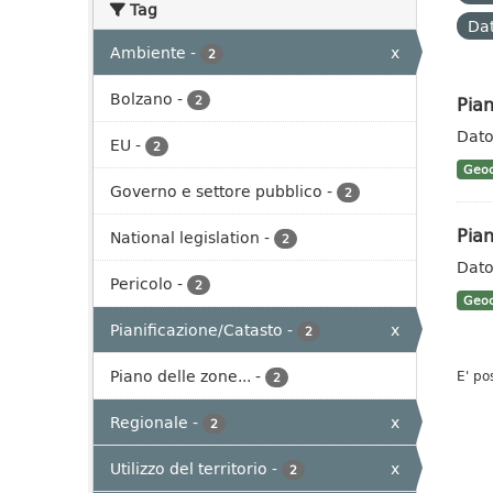
Tag
Dat
Ambiente
-
x
2
Bolzano
-
Pian
2
Dato 
EU
-
2
Geoc
Governo e settore pubblico
-
2
Pian
National legislation
-
2
Dato
Pericolo
-
2
Geoc
Pianificazione/Catasto
-
x
2
Piano delle zone...
-
E' po
2
Regionale
-
x
2
Utilizzo del territorio
-
x
2