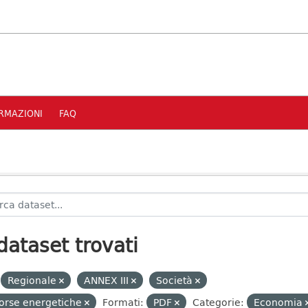
RMAZIONI
FAQ
dataset trovati
Regionale
ANNEX III
Società
orse energetiche
Formati:
PDF
Categorie:
Economia