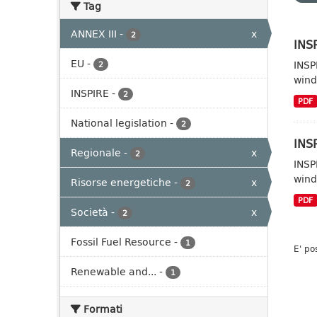
Tag
ANNEX III
-
x
2
INSP
EU
-
INSP
2
wind
INSPIRE
-
2
PDF
National legislation
-
2
INSP
Regionale
-
x
2
INSP
wind
Risorse energetiche
-
x
2
PDF
Società
-
x
2
Fossil Fuel Resource
-
1
E' po
Renewable and...
-
1
Formati