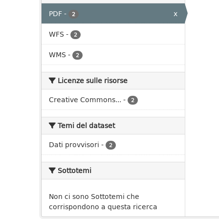
PDF
-
x
2
WFS
-
2
WMS
-
2
Licenze sulle risorse
Creative Commons...
-
2
Temi del dataset
Dati provvisori
-
2
Sottotemi
Non ci sono Sottotemi che
corrispondono a questa ricerca