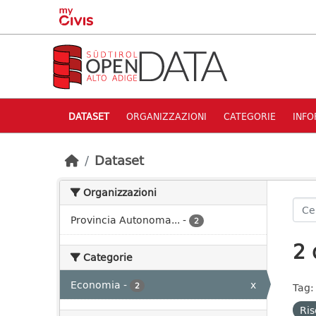
Skip to main content
DATASET
ORGANIZZAZIONI
CATEGORIE
INFO
Dataset
Organizzazioni
Provincia Autonoma...
-
2
2 
Categorie
Economia
-
x
2
Tag:
Ris