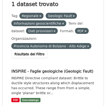
1 dataset trovato
Tag:
Regionale
Geologic Fault
Informazioni geoscientifiche
Temi del
dataset:
Dati provvisori
Formati:
PDF
Organizzazioni:
Provincia Autonoma di Bolzano - Alto Adige
Risultato del Filtro
INSPIRE - Faglie geologiche (Geologic Fault)
INSPIRE Directive compliant dataset: Brittle to
ductile style structures along which displacement
has occurred. These range from from a simple,
single 'planar' brittle or...
PDF
Geocatalogo