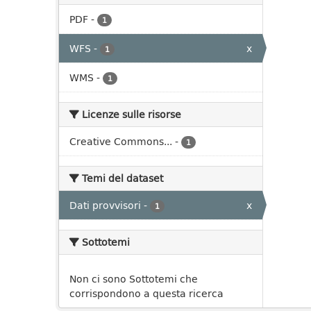
PDF
-
1
WFS
-
x
1
WMS
-
1
Licenze sulle risorse
Creative Commons...
-
1
Temi del dataset
Dati provvisori
-
x
1
Sottotemi
Non ci sono Sottotemi che
corrispondono a questa ricerca