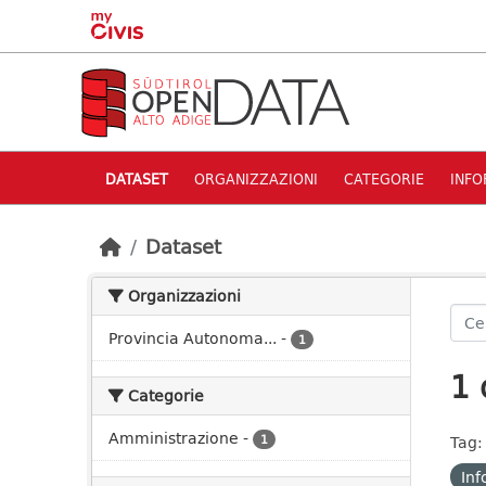
Skip to main content
DATASET
ORGANIZZAZIONI
CATEGORIE
INFO
Dataset
Organizzazioni
Provincia Autonoma...
-
1
1 
Categorie
Amministrazione
-
1
Tag:
Inf