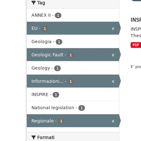
Tag
ANNEX II
-
1
INSP
EU
-
x
INSP
1
Thes
Geologia
-
1
PDF
Geologic Fault
-
x
1
E' po
Geology
-
1
Informazioni...
-
x
1
INSPIRE
-
1
National legislation
-
1
Regionale
-
x
1
Formati