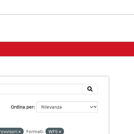
Ordina per
rovvisori
Formati:
WFS