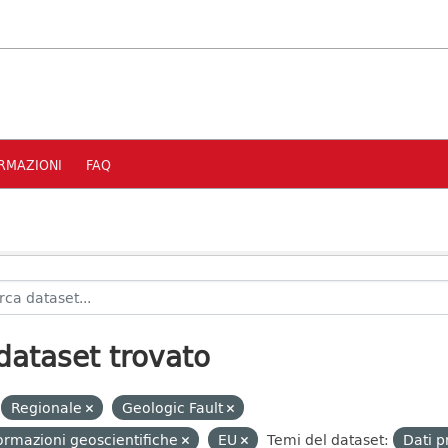
RMAZIONI
FAQ
dataset trovato
Regionale
Geologic Fault
ormazioni geoscientifiche
EU
Temi del dataset:
Dati p