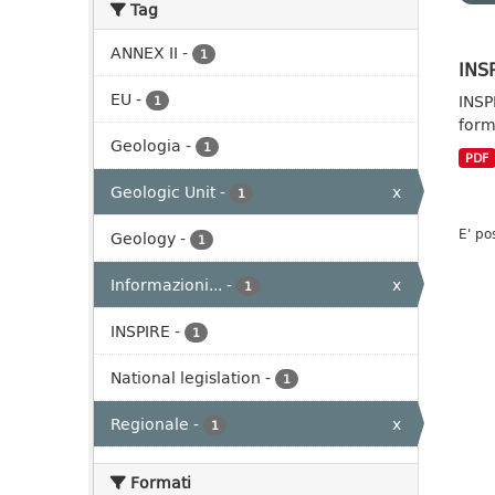
Tag
ANNEX II
-
1
INSP
EU
-
INSP
1
form
Geologia
-
1
PDF
Geologic Unit
-
x
1
E' po
Geology
-
1
Informazioni...
-
x
1
INSPIRE
-
1
National legislation
-
1
Regionale
-
x
1
Formati