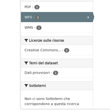
PDF
-
1
WFS
-
x
1
WMS
-
1
Licenze sulle risorse
Creative Commons...
-
1
Temi del dataset
Dati provvisori
-
1
Sottotemi
Non ci sono Sottotemi che
corrispondono a questa ricerca