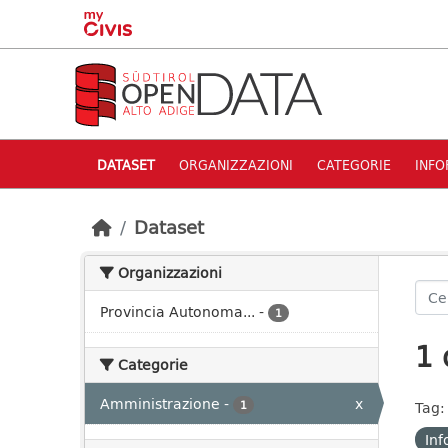
Skip to main content
DATASET
ORGANIZZAZIONI
CATEGORIE
INFO
Dataset
Organizzazioni
Provincia Autonoma...
-
1
1 
Categorie
Amministrazione
-
x
1
Tag:
Inf