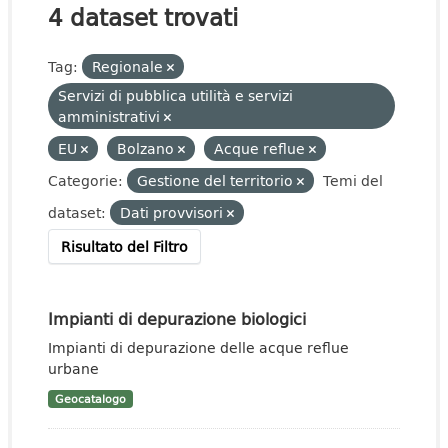
4 dataset trovati
Tag:
Regionale
Servizi di pubblica utilità e servizi
amministrativi
EU
Bolzano
Acque reflue
Categorie:
Gestione del territorio
Temi del
dataset:
Dati provvisori
Risultato del Filtro
Impianti di depurazione biologici
Impianti di depurazione delle acque reflue
urbane
Geocatalogo