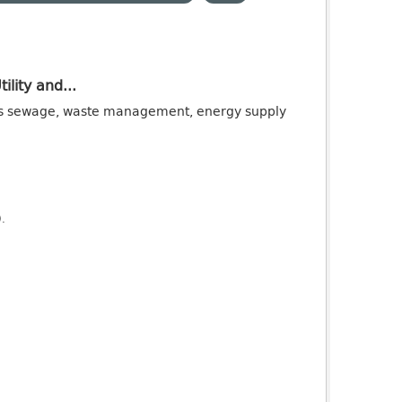
ility and...
ch as sewage, waste management, energy supply
).