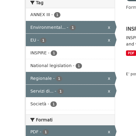
Tag
Form
ANNEX III
-
1
Environmental...
-
x
INSP
1
INSP
EU
-
x
1
and 
INSPIRE
-
1
PDF
National legislation
-
1
E' po
Regionale
-
x
1
Servizi di...
-
x
1
Società
-
1
Formati
PDF
-
x
1