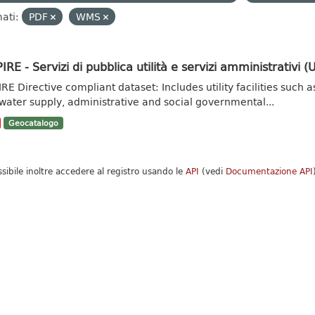
ati:
PDF
WMS
IRE - Servizi di pubblica utilità e servizi amministrativi (Ut
IRE Directive compliant dataset: Includes utility facilities su
water supply, administrative and social governmental...
Geocatalogo
ssibile inoltre accedere al registro usando le
API
(vedi
Documentazione API