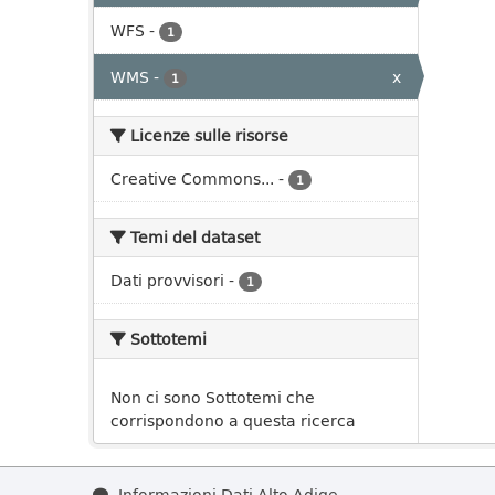
WFS
-
1
WMS
-
x
1
Licenze sulle risorse
Creative Commons...
-
1
Temi del dataset
Dati provvisori
-
1
Sottotemi
Non ci sono Sottotemi che
corrispondono a questa ricerca
Informazioni Dati Alto Adige