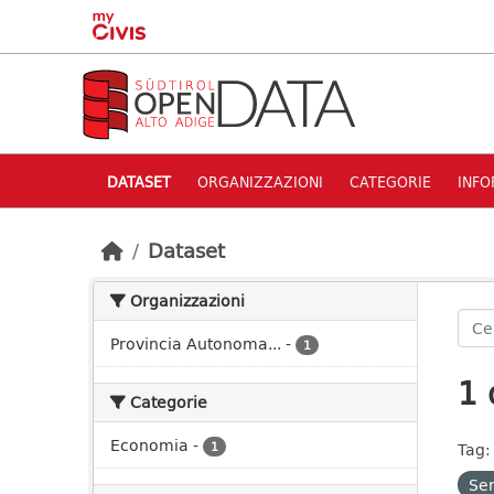
Skip to main content
DATASET
ORGANIZZAZIONI
CATEGORIE
INFO
Dataset
Organizzazioni
Provincia Autonoma...
-
1
1 
Categorie
Economia
-
1
Tag:
Ser