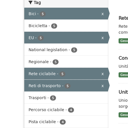
Tag
Bici
-
x
5
Rete
Bicicletta
-
Rete
5
comu
EU
-
x
5
Geoc
National legislation
-
5
Cond
Regionale
-
5
Unit
Rete ciclabile
-
x
5
Geoc
Reti di trasporto
-
x
5
Unit
Trasporti
-
5
Unio
sorg
Percorso ciclabile
-
4
Geoc
Pista ciclabile
-
4