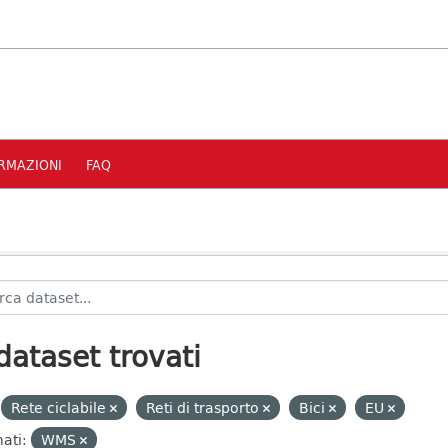
RMAZIONI
FAQ
dataset trovati
Rete ciclabile
Reti di trasporto
Bici
EU
ati:
WMS