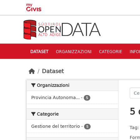
Skip to main content
DATASET
ORGANIZZAZIONI
CATEGORIE
INFO
Dataset
Organizzazioni
Provincia Autonoma...
-
5
5 
Categorie
Gestione del territorio
-
5
Tag:
Form