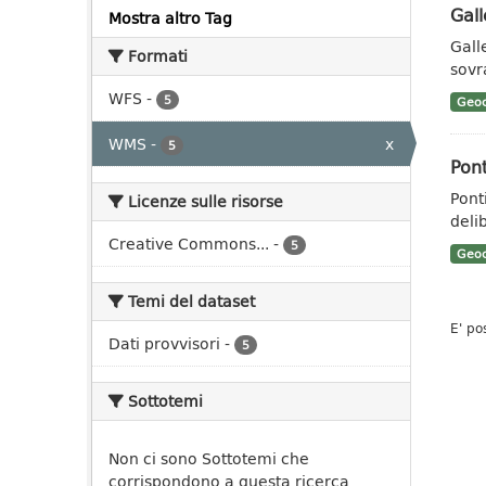
Gall
Mostra altro Tag
Galle
Formati
sovr
WFS
-
5
Geoc
WMS
-
x
5
Pont
Pont
Licenze sulle risorse
deli
Creative Commons...
-
5
Geoc
Temi del dataset
E' po
Dati provvisori
-
5
Sottotemi
Non ci sono Sottotemi che
corrispondono a questa ricerca