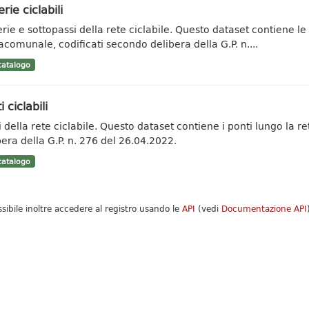
erie ciclabili
rie e sottopassi della rete ciclabile. Questo dataset contiene le g
acomunale, codificati secondo delibera della G.P. n....
atalogo
i ciclabili
i della rete ciclabile. Questo dataset contiene i ponti lungo la 
bera della G.P. n. 276 del 26.04.2022.
atalogo
ssibile inoltre accedere al registro usando le
API
(vedi
Documentazione API