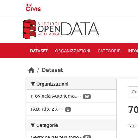
Skip to main content
DATASET
ORGANIZZAZIONI
CATEGORIE
INFO
Dataset
Organizzazioni
Provincia Autonoma...
-
69
70
PAB: Rip. 28...
-
1
Categorie
Tag:
Gestione del territorio
-
61