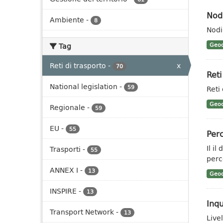
Nodi
Ambiente
-
8
Nodi
Tag
Geoc
Reti di trasporto
-
x
70
Reti
National legislation
-
59
Reti 
Geoc
Regionale
-
59
EU
-
55
Perc
Il i
Trasporti
-
55
perco
ANNEX I
-
13
Geoc
INSPIRE
-
13
Inq
Transport Network
-
13
Live