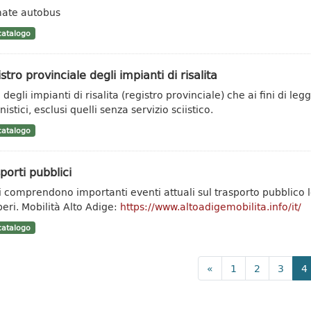
ate autobus
atalogo
stro provinciale degli impianti di risalita
degli impianti di risalita (registro provinciale) che ai fini di leg
istici, esclusi quelli senza servizio sciistico.
atalogo
porti pubblici
ti comprendono importanti eventi attuali sul trasporto pubblic
peri. Mobilità Alto Adige:
https://www.altoadigemobilita.info/it/
atalogo
«
1
2
3
4