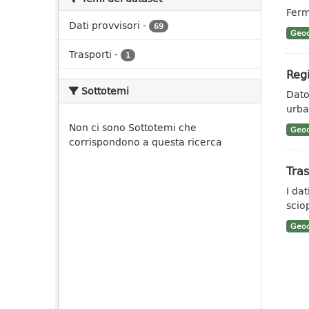
Ferm
Dati provvisori
-
69
Geoc
Trasporti
-
1
Regi
Sottotemi
Dato 
urban
Non ci sono Sottotemi che
Geoc
corrispondono a questa ricerca
Tras
I da
scio
Geoc