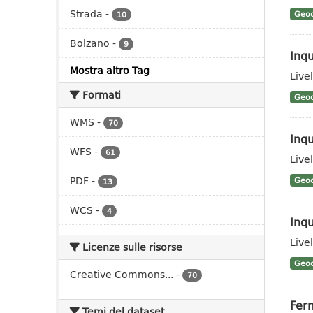
Strada
-
Geoc
10
Bolzano
-
9
Inqu
Mostra altro Tag
Livel
Formati
Geoc
WMS
-
70
Inqu
WFS
-
61
Livel
PDF
-
Geoc
13
WCS
-
4
Inq
Live
Licenze sulle risorse
Geoc
Creative Commons...
-
70
Ferm
Temi del dataset