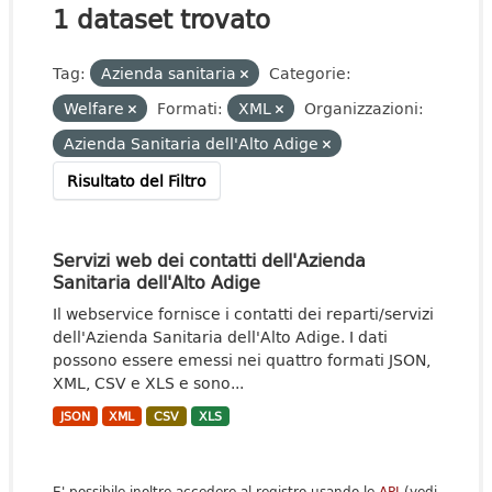
1 dataset trovato
Tag:
Azienda sanitaria
Categorie:
Welfare
Formati:
XML
Organizzazioni:
Azienda Sanitaria dell'Alto Adige
Risultato del Filtro
Servizi web dei contatti dell'Azienda
Sanitaria dell'Alto Adige
Il webservice fornisce i contatti dei reparti/servizi
dell'Azienda Sanitaria dell'Alto Adige. I dati
possono essere emessi nei quattro formati JSON,
XML, CSV e XLS e sono...
JSON
XML
CSV
XLS
E' possibile inoltre accedere al registro usando le
API
(vedi