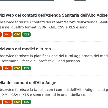
izi web dei contatti dell'Azienda Sanitaria dell'Alto Adige
bservice fornisce i contatti dei reparti/servizi dell'Azienda Sani
si nei quattro formati JSON, XML, CSV e XLS e sono...
N
XML
CSV
XLS
izi web dei medici di turno
ebservice fornisce la pianificazione dei turni aggiornata dei med
e settimana, i festivi e i prefestivi. I dati possono...
N
XML
CSV
XLS
lla dei comuni dell'Alto Adige
ebservice fornisce la tabella con i comuni dell'Alto Adige. I dat
, XML, CSV e XLS e sono riportati in una tabella con le...
N
XML
CSV
XLS