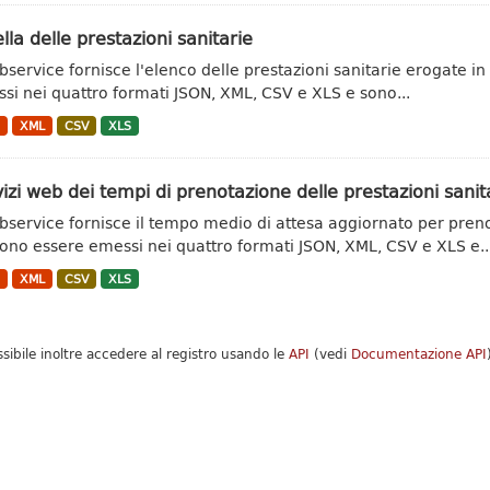
lla delle prestazioni sanitarie
ebservice fornisce l'elenco delle prestazioni sanitarie erogate in
si nei quattro formati JSON, XML, CSV e XLS e sono...
N
XML
CSV
XLS
izi web dei tempi di prenotazione delle prestazioni sanit
ebservice fornisce il tempo medio di attesa aggiornato per prenota
ono essere emessi nei quattro formati JSON, XML, CSV e XLS e..
N
XML
CSV
XLS
ssibile inoltre accedere al registro usando le
API
(vedi
Documentazione API