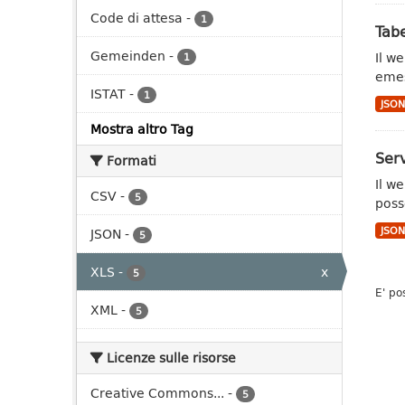
Code di attesa
-
1
Tabe
Gemeinden
-
Il w
1
emes
ISTAT
-
1
JSO
Mostra altro Tag
Serv
Formati
Il w
CSV
-
5
poss
JSO
JSON
-
5
XLS
-
x
5
E' po
XML
-
5
Licenze sulle risorse
Creative Commons...
-
5