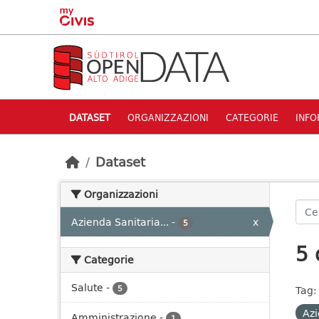
Skip to main content
DATASET
ORGANIZZAZIONI
CATEGORIE
INFO
Dataset
Organizzazioni
Azienda Sanitaria...
-
x
5
5 
Categorie
Salute
-
5
Tag:
Azi
Amministrazione
-
1