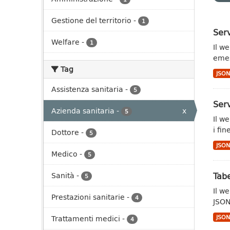
Gestione del territorio
-
1
Serv
Welfare
-
1
Il we
emes
Tag
JSO
Assistenza sanitaria
-
5
Serv
Azienda sanitaria
-
x
5
Il w
i fin
Dottore
-
5
JSO
Medico
-
5
Tabe
Sanità
-
5
Il w
Prestazioni sanitarie
-
4
JSON
Trattamenti medici
-
JSO
4