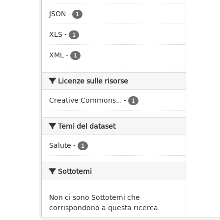
JSON
-
1
XLS
-
1
XML
-
1
Licenze sulle risorse
Creative Commons...
-
1
Temi del dataset
Salute
-
1
Sottotemi
Non ci sono Sottotemi che
corrispondono a questa ricerca