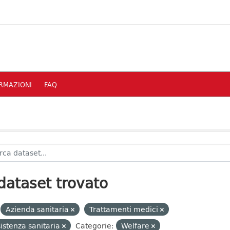
RMAZIONI
FAQ
dataset trovato
Azienda sanitaria
Trattamenti medici
istenza sanitaria
Categorie:
Welfare