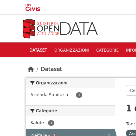
Skip to main content
DATASET
ORGANIZZAZIONI
CATEGORIE
INFO
Dataset
Organizzazioni
Azienda Sanitaria...
-
1
1 
Categorie
Salute
-
1
Tag:
Ass
Welfare
-
x
1