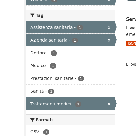
Tag
Serv
Assistenza sanitaria
-
x
Il we
1
emes
Azienda sanitaria
-
x
1
JSO
Dottore
-
1
E' po
Medico
-
1
Prestazioni sanitarie
-
1
Sanità
-
1
Trattamenti medici
-
x
1
Formati
CSV
-
1