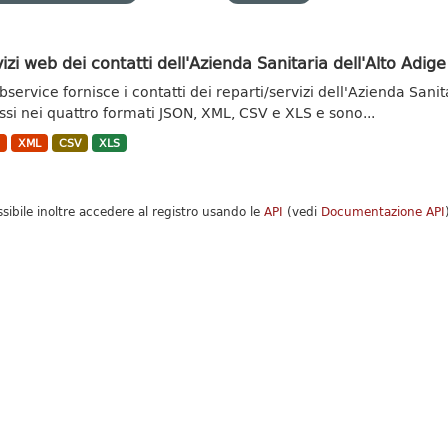
izi web dei contatti dell'Azienda Sanitaria dell'Alto Adige
bservice fornisce i contatti dei reparti/servizi dell'Azienda Sani
si nei quattro formati JSON, XML, CSV e XLS e sono...
N
XML
CSV
XLS
ssibile inoltre accedere al registro usando le
API
(vedi
Documentazione API