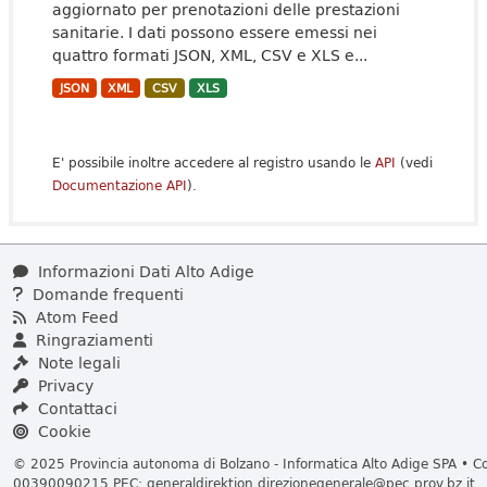
aggiornato per prenotazioni delle prestazioni
sanitarie. I dati possono essere emessi nei
quattro formati JSON, XML, CSV e XLS e...
JSON
XML
CSV
XLS
E' possibile inoltre accedere al registro usando le
API
(vedi
Documentazione API
).
Informazioni Dati Alto Adige
Domande frequenti
Atom Feed
Ringraziamenti
Note legali
Privacy
Contattaci
Cookie
© 2025 Provincia autonoma di Bolzano - Informatica Alto Adige SPA • Cod
00390090215 PEC:
generaldirektion.direzionegenerale@pec.prov.bz.it