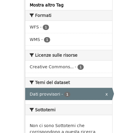
Mostra altro Tag
Formati
WFS
-
1
WMS
-
1
Licenze sulle risorse
Creative Commons...
-
1
Temi del dataset
Dati provvisori
-
x
1
Sottotemi
Non ci sono Sottotemi che
corrispondono a questa ricerca