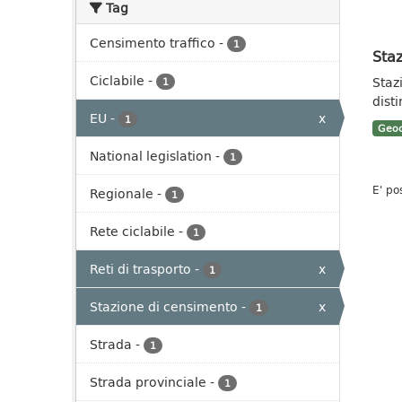
Tag
Censimento traffico
-
1
Staz
Ciclabile
-
Staz
1
dist
EU
-
x
1
Geoc
National legislation
-
1
E' po
Regionale
-
1
Rete ciclabile
-
1
Reti di trasporto
-
x
1
Stazione di censimento
-
x
1
Strada
-
1
Strada provinciale
-
1