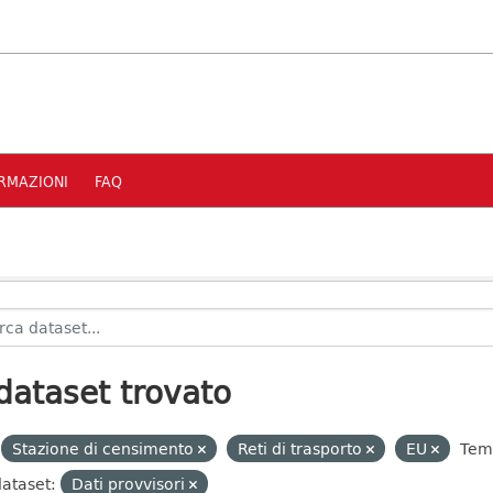
RMAZIONI
FAQ
dataset trovato
Stazione di censimento
Reti di trasporto
EU
Tem
dataset:
Dati provvisori