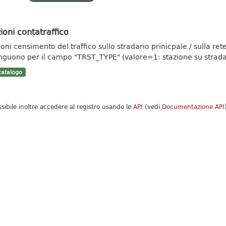
ioni contatraffico
ioni censimento del traffico sullo stradario prinicpale / sulla re
inguono per il campo "TRST_TYPE" (valore=1: stazione su strada.
atalogo
ssibile inoltre accedere al registro usando le
API
(vedi
Documentazione API