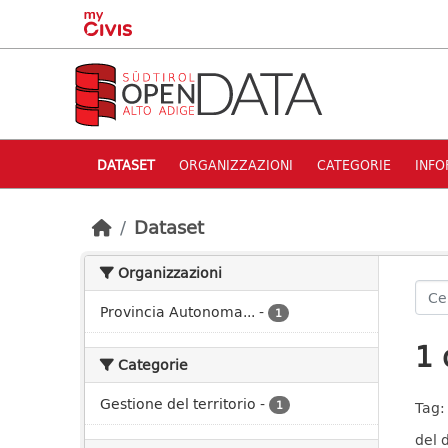
Skip to main content
DATASET
ORGANIZZAZIONI
CATEGORIE
INFO
Dataset
Organizzazioni
Provincia Autonoma...
-
1
1 
Categorie
Gestione del territorio
-
1
Tag:
del 