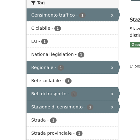
Tag
Censimento traffico
-
x
1
Staz
Ciclabile
-
Staz
1
dist
EU
-
1
Geoc
National legislation
-
1
E' po
Regionale
-
x
1
Rete ciclabile
-
1
Reti di trasporto
-
x
1
Stazione di censimento
-
x
1
Strada
-
1
Strada provinciale
-
1