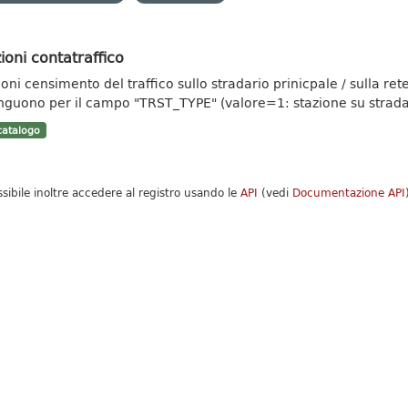
ioni contatraffico
ioni censimento del traffico sullo stradario prinicpale / sulla re
inguono per il campo "TRST_TYPE" (valore=1: stazione su strada.
atalogo
ssibile inoltre accedere al registro usando le
API
(vedi
Documentazione API