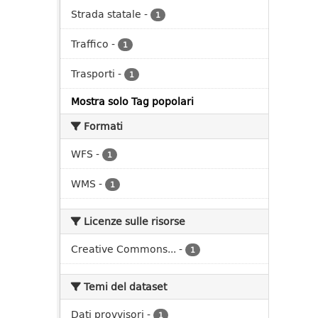
Strada statale
-
1
Traffico
-
1
Trasporti
-
1
Mostra solo Tag popolari
Formati
WFS
-
1
WMS
-
1
Licenze sulle risorse
Creative Commons...
-
1
Temi del dataset
Dati provvisori
-
1