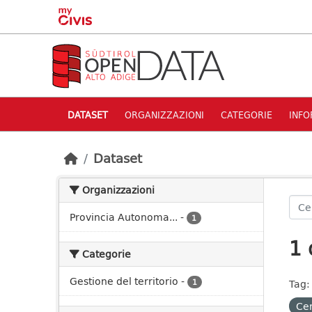
Skip to main content
DATASET
ORGANIZZAZIONI
CATEGORIE
INFO
Dataset
Organizzazioni
Provincia Autonoma...
-
1
1 
Categorie
Gestione del territorio
-
1
Tag:
Cen