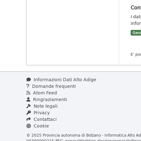
Cont
I da
info
Geoc
E' po
Informazioni Dati Alto Adige
Domande frequenti
Atom Feed
Ringraziamenti
Note legali
Privacy
Contattaci
Cookie
© 2025 Provincia autonoma di Bolzano - Informatica Alto Adi
00390090215 PEC:
generaldirektion.direzionegenerale@pec.