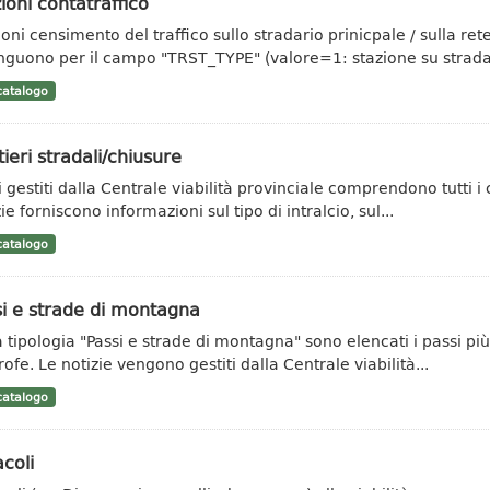
ioni contatraffico
ioni censimento del traffico sullo stradario prinicpale / sulla re
inguono per il campo "TRST_TYPE" (valore=1: stazione su strada.
atalogo
ieri stradali/chiusure
ti gestiti dalla Centrale viabilità provinciale comprendono tutti i
ie forniscono informazioni sul tipo di intralcio, sul...
atalogo
i e strade di montagna
a tipologia "Passi e strade di montagna" sono elencati i passi più
rofe. Le notizie vengono gestiti dalla Centrale viabilità...
atalogo
coli