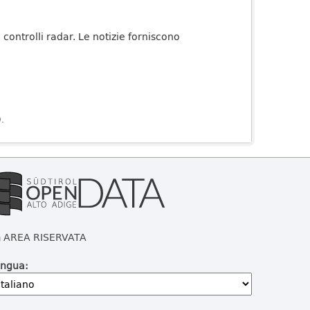
 controlli radar. Le notizie forniscono
).
AREA RISERVATA
ingua