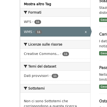
Staz
Mostra altro Tag
Staz
Formati
dist
Geoc
WFS
-
11
WMS
-
x
11
Cant
I da
Licenze sulle risorse
notiz
Creative Commons...
-
Geoc
11
Temi del dataset
Pass
Nell
Dati provvisori
-
11
limit
Geoc
Sottotemi
Osta
Non ci sono Sottotemi che
corrispondono a questa ricerca