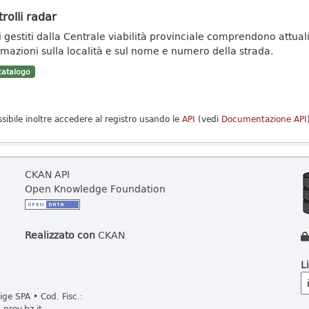
rolli radar
ti gestiti dalla Centrale viabilità provinciale comprendono attuali
rmazioni sulla località e sul nome e numero della strada.
atalogo
ssibile inoltre accedere al registro usando le
API
(vedi
Documentazione API
CKAN API
Open Knowledge Foundation
Realizzato con
CKAN
L
ge SPA • Cod. Fisc.:
prov.bz.it