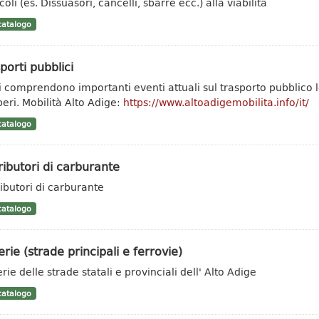
oli (es. Dissuasori, cancelli, sbarre ecc.) alla viabilità
atalogo
porti pubblici
ti comprendono importanti eventi attuali sul trasporto pubblic
peri. Mobilità Alto Adige:
https://www.altoadigemobilita.info/it/
atalogo
ributori di carburante
ributori di carburante
atalogo
erie (strade principali e ferrovie)
rie delle strade statali e provinciali dell' Alto Adige
atalogo