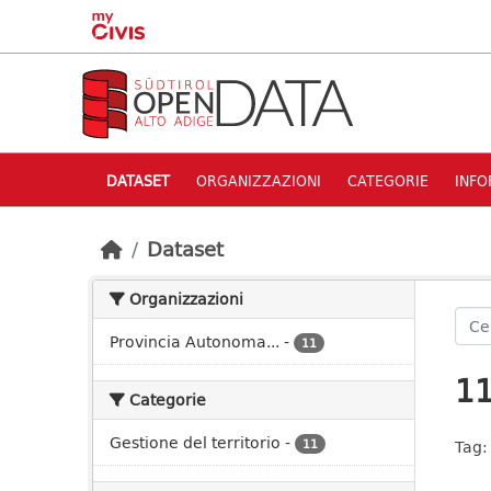
Skip to main content
DATASET
ORGANIZZAZIONI
CATEGORIE
INFO
Dataset
Organizzazioni
Provincia Autonoma...
-
11
11
Categorie
Gestione del territorio
-
11
Tag: