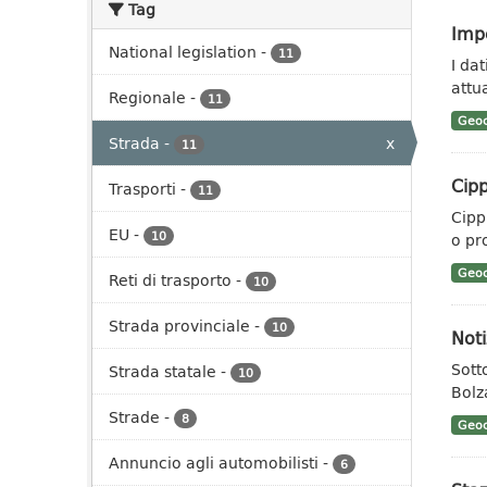
Tag
Impe
National legislation
-
11
I da
attua
Regionale
-
11
Geoc
Strada
-
x
11
Cipp
Trasporti
-
11
Cippi
EU
-
10
o pr
Geoc
Reti di trasporto
-
10
Strada provinciale
-
10
Noti
Sotto
Strada statale
-
10
Bolz
Strade
-
8
Geoc
Annuncio agli automobilisti
-
6