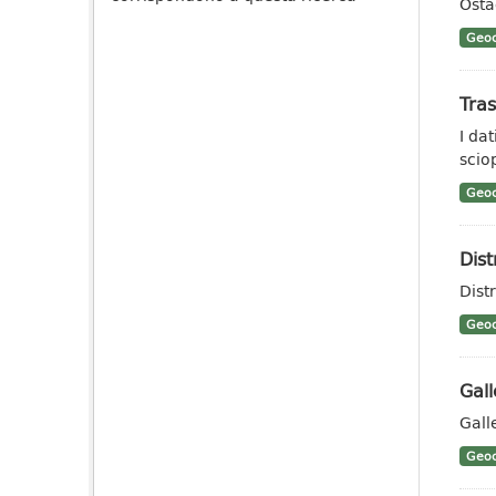
Ostac
Geoc
Tras
I da
scio
Geoc
Dist
Dist
Geoc
Gall
Galle
Geoc