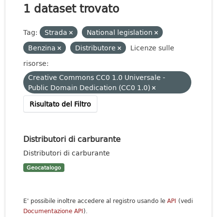
1 dataset trovato
Tag:
Strada
National legislation
Benzina
Distributore
Licenze sulle
risorse:
Creative Commons CC0 1.0 Universale -
Public Domain Dedication (CC0 1.0)
Risultato del Filtro
Distributori di carburante
Distributori di carburante
Geocatalogo
E' possibile inoltre accedere al registro usando le
API
(vedi
Documentazione API
).