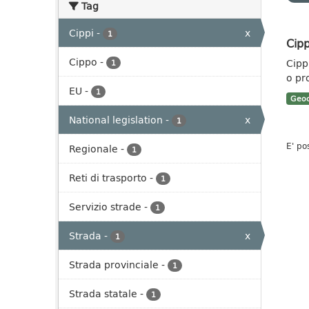
Tag
Cippi
-
x
1
Cipp
Cippo
-
Cippi
1
o pr
EU
-
1
Geoc
National legislation
-
x
1
E' po
Regionale
-
1
Reti di trasporto
-
1
Servizio strade
-
1
Strada
-
x
1
Strada provinciale
-
1
Strada statale
-
1