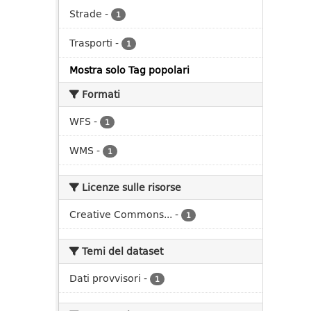
Strade
-
1
Trasporti
-
1
Mostra solo Tag popolari
Formati
WFS
-
1
WMS
-
1
Licenze sulle risorse
Creative Commons...
-
1
Temi del dataset
Dati provvisori
-
1