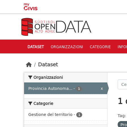
Skip to main content
DATASET
ORGANIZZAZIONI
CATEGORIE
INFO
Dataset
Organizzazioni
Provincia Autonoma...
-
x
1
1 
Categorie
Gestione del territorio
-
1
Tag:
Pro