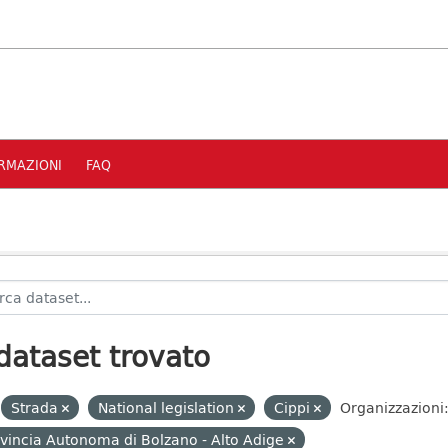
RMAZIONI
FAQ
dataset trovato
Strada
National legislation
Cippi
Organizzazioni
vincia Autonoma di Bolzano - Alto Adige