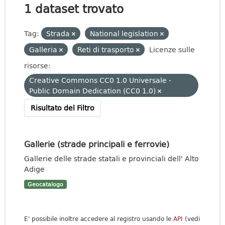
1 dataset trovato
Tag:
Strada
National legislation
Galleria
Reti di trasporto
Licenze sulle
risorse:
Creative Commons CC0 1.0 Universale -
Public Domain Dedication (CC0 1.0)
Risultato del Filtro
Gallerie (strade principali e ferrovie)
Gallerie delle strade statali e provinciali dell' Alto
Adige
Geocatalogo
E' possibile inoltre accedere al registro usando le
API
(vedi