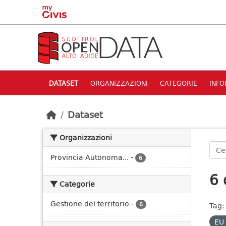
Skip to main content
DATASET
ORGANIZZAZIONI
CATEGORIE
INFO
Dataset
Organizzazioni
Provincia Autonoma...
-
6
6 
Categorie
Gestione del territorio
-
6
Tag:
EU