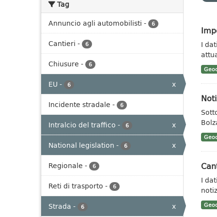
Tag
Annuncio agli automobilisti
-
6
Impe
Cantieri
-
I da
6
attua
Chiusure
-
6
Geoc
EU
-
x
6
Noti
Incidente stradale
-
6
Sotto
Bolz
Intralcio del traffico
-
x
6
Geoc
National legislation
-
x
6
Cant
Regionale
-
6
I da
Reti di trasporto
-
6
notiz
Strada
-
x
Geoc
6