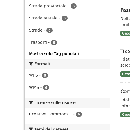
Strada provinciale
-
6
Pass
Strada statale
-
Nell
6
limit
Strade
-
6
Geoc
Trasporti
-
6
Tras
Mostra solo Tag popolari
I da
Formati
scio
Geoc
WFS
-
6
WMS
-
6
Cont
I da
Licenze sulle risorse
info
Creative Commons...
-
6
Geoc
Temi del dataset