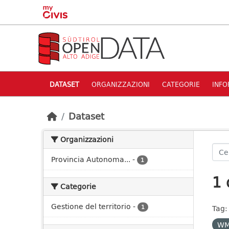
Skip to main content
DATASET
ORGANIZZAZIONI
CATEGORIE
INFO
Dataset
Organizzazioni
Provincia Autonoma...
-
1
1 
Categorie
Gestione del territorio
-
1
Tag:
W