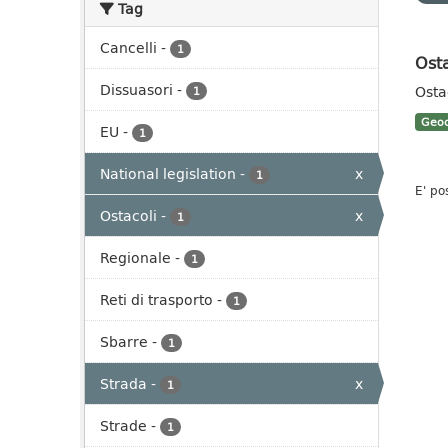
Tag
Cancelli
-
1
Osta
Dissuasori
-
Ostac
1
Geoc
EU
-
1
National legislation
-
x
1
E' po
Ostacoli
-
x
1
Regionale
-
1
Reti di trasporto
-
1
Sbarre
-
1
Strada
-
x
1
Strade
-
1