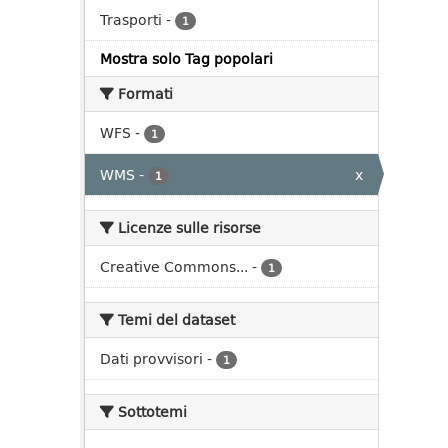
Trasporti
-
1
Mostra solo Tag popolari
Formati
WFS
-
1
WMS
-
x
1
Licenze sulle risorse
Creative Commons...
-
1
Temi del dataset
Dati provvisori
-
1
Sottotemi