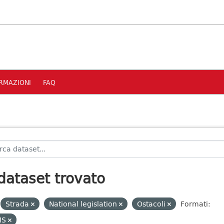
RMAZIONI
FAQ
dataset trovato
Strada
National legislation
Ostacoli
Formati:
MS