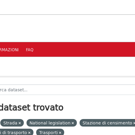
RMAZIONI
FAQ
dataset trovato
Strada
National legislation
Stazione di censimento
i di trasporto
Trasporti