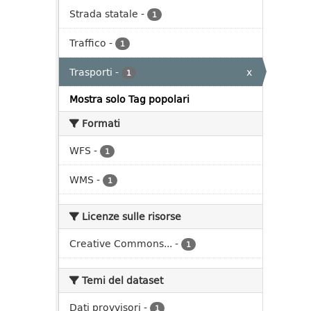
Strada statale
-
1
Traffico
-
1
Trasporti
-
x
1
Mostra solo Tag popolari
Formati
WFS
-
1
WMS
-
1
Licenze sulle risorse
Creative Commons...
-
1
Temi del dataset
Dati provvisori
-
1