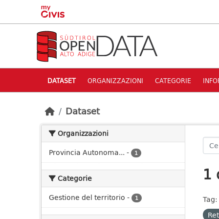
Skip to main content
DATASET
ORGANIZZAZIONI
CATEGORIE
INFO
Dataset
Organizzazioni
Provincia Autonoma...
-
1
1 
Categorie
Gestione del territorio
-
1
Tag:
Ret