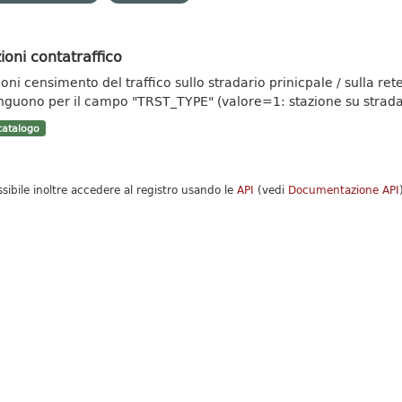
ioni contatraffico
ioni censimento del traffico sullo stradario prinicpale / sulla re
inguono per il campo "TRST_TYPE" (valore=1: stazione su strada.
atalogo
ssibile inoltre accedere al registro usando le
API
(vedi
Documentazione API