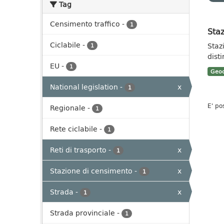
Tag
Censimento traffico
-
1
Staz
Ciclabile
-
Staz
1
dist
EU
-
1
Geoc
National legislation
-
x
1
E' po
Regionale
-
1
Rete ciclabile
-
1
Reti di trasporto
-
x
1
Stazione di censimento
-
x
1
Strada
-
x
1
Strada provinciale
-
1