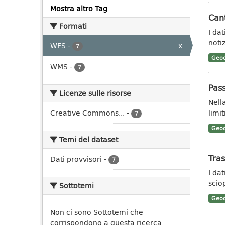
Mostra altro Tag
Cant
Formati
I da
notiz
WFS
-
x
7
Geoc
WMS
-
7
Pass
Licenze sulle risorse
Nell
Creative Commons...
-
limit
7
Geoc
Temi del dataset
Tras
Dati provvisori
-
7
I da
scio
Sottotemi
Geoc
Non ci sono Sottotemi che
corrispondono a questa ricerca