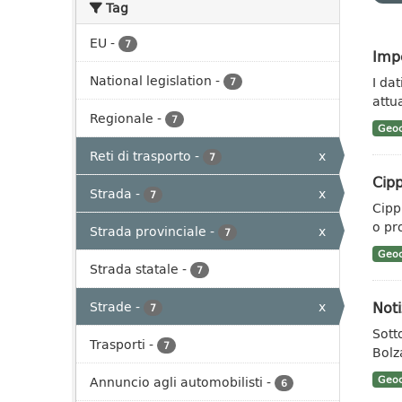
Tag
EU
-
7
Impe
National legislation
-
I da
7
attua
Regionale
-
7
Geoc
Reti di trasporto
-
x
7
Cipp
Strada
-
x
7
Cippi
o pr
Strada provinciale
-
x
7
Geoc
Strada statale
-
7
Noti
Strade
-
x
7
Sotto
Trasporti
-
7
Bolz
Annuncio agli automobilisti
-
Geoc
6