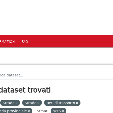
RMAZIONI
FAQ
dataset trovati
Strada
Strade
Reti di trasporto
ada provinciale
Formati:
WFS