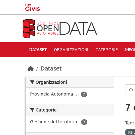
Skip to main content
DATASET
ORGANIZZAZIONI
CATEGORIE
INFO
Dataset
Organizzazioni
Provincia Autonoma...
-
7
7 
Categorie
Gestione del territorio
-
7
Tag:
Str