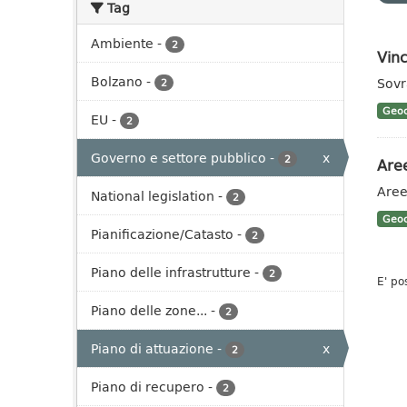
Tag
Ambiente
-
2
Vinc
Bolzano
-
Sovr
2
Geoc
EU
-
2
Governo e settore pubblico
-
x
2
Aree
Aree
National legislation
-
2
Geoc
Pianificazione/Catasto
-
2
Piano delle infrastrutture
-
2
E' po
Piano delle zone...
-
2
Piano di attuazione
-
x
2
Piano di recupero
-
2