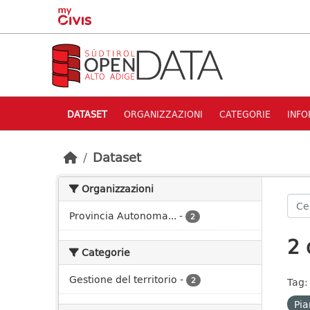
Skip to main content
DATASET
ORGANIZZAZIONI
CATEGORIE
INFO
Dataset
Organizzazioni
Provincia Autonoma...
-
2
2 
Categorie
Gestione del territorio
-
2
Tag:
Pia