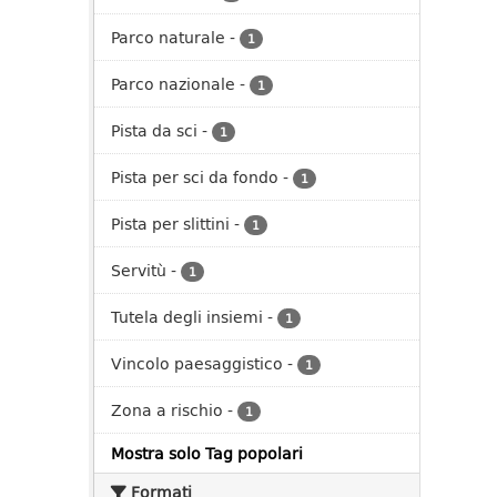
Parco naturale
-
1
Parco nazionale
-
1
Pista da sci
-
1
Pista per sci da fondo
-
1
Pista per slittini
-
1
Servitù
-
1
Tutela degli insiemi
-
1
Vincolo paesaggistico
-
1
Zona a rischio
-
1
Mostra solo Tag popolari
Formati