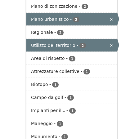
Piano di zonizzazione
-
2
Piano urbanistico
-
x
2
Regionale
-
2
Utilizzo del territorio
-
x
2
Area di rispetto
-
1
Attrezzature collettive
-
1
Biotopo
-
1
Campo da golf
-
1
Impianti per il...
-
1
Maneggio
-
1
Monumento
-
1