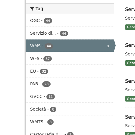
Tag
Serv
Serv
OGC
-
44
Geoc
Servizio di...
-
44
Ser
WMS
-
x
44
Serv
WFS
-
37
Geoc
EU
-
32
Ser
PAB
-
28
Serv
GVCC
-
11
Geoc
Società
-
8
Serv
WMTS
-
8
Serv
Cartografia di...
-
7
Geoc