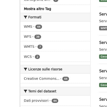
Mostra altro Tag
Ser
Formati
Serv
WMS
-
44
WMT
WFS
-
38
Serv
WMTS
-
7
Serv
WCS
-
Geoc
2
Licenze sulle risorse
Serv
Serv
Creative Commons...
-
44
Geoc
Temi del dataset
Ser
Dati provvisori
-
44
Serv