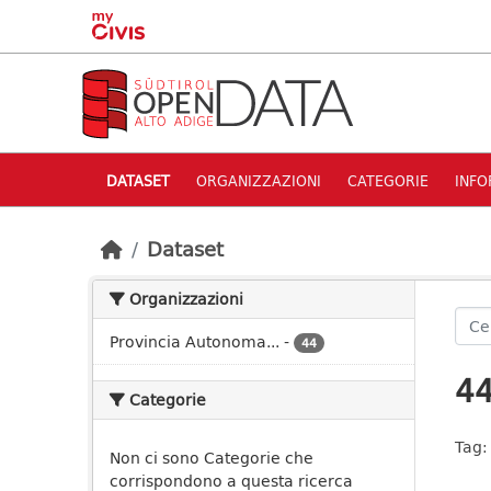
Skip to main content
DATASET
ORGANIZZAZIONI
CATEGORIE
INFO
Dataset
Organizzazioni
Provincia Autonoma...
-
44
44
Categorie
Tag:
Non ci sono Categorie che
corrispondono a questa ricerca