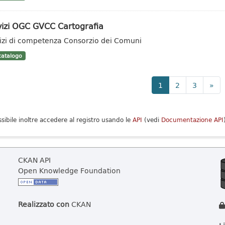
vizi OGC GVCC Cartografia
izi di competenza Consorzio dei Comuni
atalogo
1
2
3
»
ssibile inoltre accedere al registro usando le
API
(vedi
Documentazione API
CKAN API
Open Knowledge Foundation
Realizzato con
CKAN