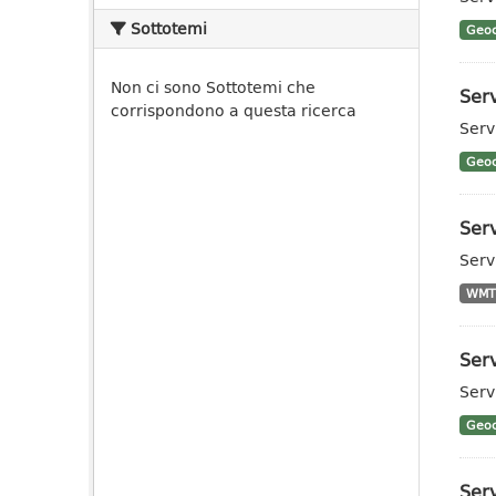
Sottotemi
Geoc
Non ci sono Sottotemi che
Ser
corrispondono a questa ricerca
Serv
Geoc
Serv
Serv
WMT
Ser
Serv
Geoc
Ser