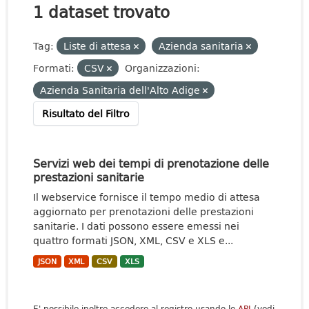
1 dataset trovato
Tag:
Liste di attesa
Azienda sanitaria
Formati:
CSV
Organizzazioni:
Azienda Sanitaria dell'Alto Adige
Risultato del Filtro
Servizi web dei tempi di prenotazione delle
prestazioni sanitarie
Il webservice fornisce il tempo medio di attesa
aggiornato per prenotazioni delle prestazioni
sanitarie. I dati possono essere emessi nei
quattro formati JSON, XML, CSV e XLS e...
JSON
XML
CSV
XLS
E' possibile inoltre accedere al registro usando le
API
(vedi