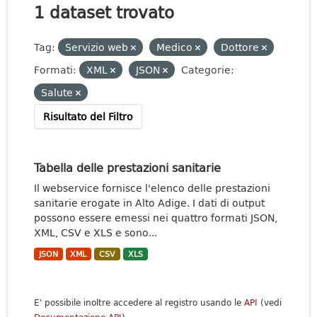
1 dataset trovato
Tag:
Servizio web
Medico
Dottore
Formati:
XML
JSON
Categorie:
Salute
Risultato del Filtro
Tabella delle prestazioni sanitarie
Il webservice fornisce l'elenco delle prestazioni
sanitarie erogate in Alto Adige. I dati di output
possono essere emessi nei quattro formati JSON,
XML, CSV e XLS e sono...
JSON
XML
CSV
XLS
E' possibile inoltre accedere al registro usando le
API
(vedi