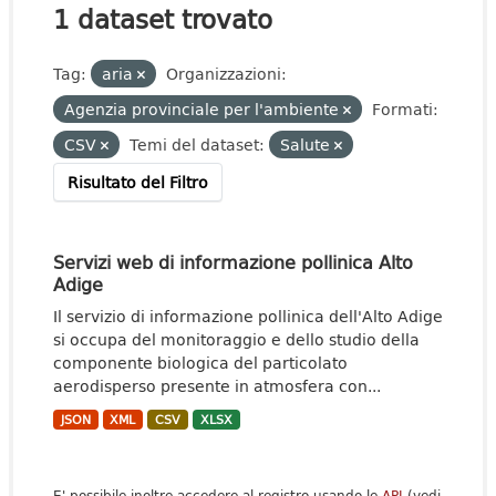
1 dataset trovato
Tag:
aria
Organizzazioni:
Agenzia provinciale per l'ambiente
Formati:
CSV
Temi del dataset:
Salute
Risultato del Filtro
Servizi web di informazione pollinica Alto
Adige
Il servizio di informazione pollinica dell'Alto Adige
si occupa del monitoraggio e dello studio della
componente biologica del particolato
aerodisperso presente in atmosfera con...
JSON
XML
CSV
XLSX
E' possibile inoltre accedere al registro usando le
API
(vedi