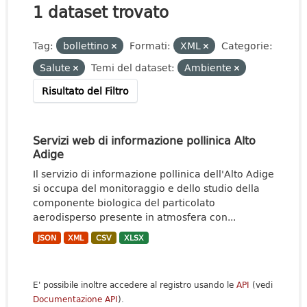
1 dataset trovato
Tag:
bollettino
Formati:
XML
Categorie:
Salute
Temi del dataset:
Ambiente
Risultato del Filtro
Servizi web di informazione pollinica Alto
Adige
Il servizio di informazione pollinica dell'Alto Adige
si occupa del monitoraggio e dello studio della
componente biologica del particolato
aerodisperso presente in atmosfera con...
JSON
XML
CSV
XLSX
E' possibile inoltre accedere al registro usando le
API
(vedi
Documentazione API
).