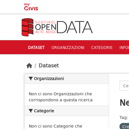
Skip to main content
DATASET
ORGANIZZAZIONI
CATEGORIE
INFO
Dataset
Organizzazioni
Non ci sono Organizzazioni che
Ne
corrispondono a questa ricerca
Categorie
Tag:
Non ci sono Categorie che
Cre