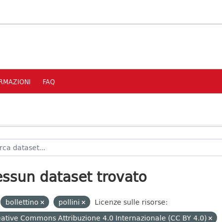
RMAZIONI
FAQ
ssun dataset trovato
bollettino
pollini
Licenze sulle risorse:
ative Commons Attribuzione 4.0 Internazionale (CC BY 4.0)