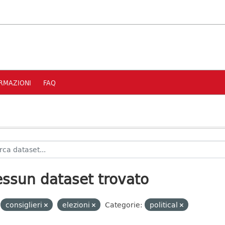
RMAZIONI
FAQ
ssun dataset trovato
consiglieri
elezioni
Categorie:
political