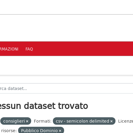
RMAZIONI
FAQ
ssun dataset trovato
consiglieri
Formati:
csv - semicolon delimited
Licenz
 risorse:
Pubblico Dominio