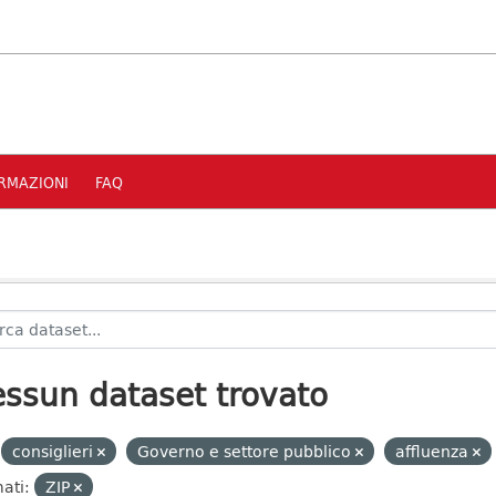
RMAZIONI
FAQ
ssun dataset trovato
consiglieri
Governo e settore pubblico
affluenza
ati:
ZIP